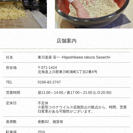
店舗案内
社名
東川楽座 笹一 -Higashikawa rakuza Sasaichi-
所在地
〒071-1424
北海道上川郡東川町南町1丁目2番4号
TEL
0166-82-2747
営業時間
昼11:00～14:00／夜17:00～21:00 (L.O.20:30)
定休日
不定休
※新型コロナウイルス拡散防止の観点から、時間、営業
日変更がある可能性がございます。
座席数
座数92、個室有
駐車場
20台