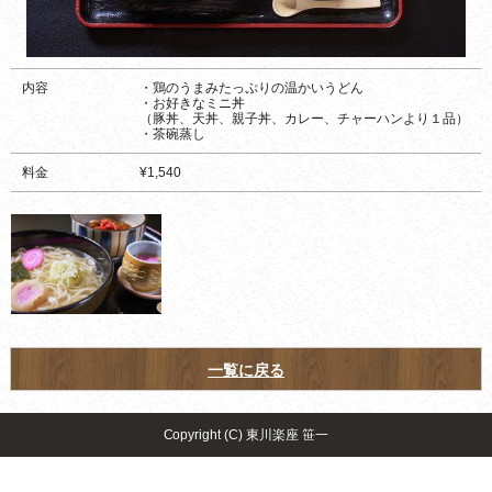
内容
・鶏のうまみたっぷりの温かいうどん
・お好きなミニ丼
（豚丼、天丼、親子丼、カレー、チャーハンより１品）
・茶碗蒸し
料金
¥1,540
一覧に戻る
Copyright (C) 東川楽座 笹一