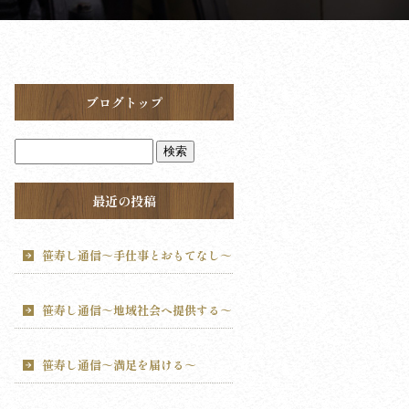
ブログトップ
最近の投稿
笹寿し通信～手仕事とおもてなし～
笹寿し通信～地域社会へ提供する～
笹寿し通信～満足を届ける～