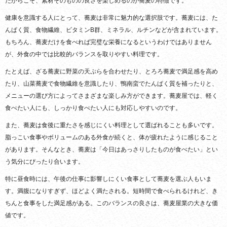
だからこそ、素材そのものの良さを楽しめるのが蕎麦の特徴です。
健康を意識する人にとって、蕎麦は非常に魅力的な選択肢です。蕎麦には、た
んぱく質、食物繊維、ビタミンB群、ミネラル、ルチンなどが含まれています。
もちろん、蕎麦だけを食べれば完璧な栄養になるというわけではありません
が、外食の中では比較的バランスを取りやすい料理です。
たとえば、ざる蕎麦に野菜の天ぷらを合わせたり、とろろ蕎麦で満足感を高め
たり、山菜蕎麦で食物繊維を意識したり、鴨南蛮でたんぱく質を補ったりと、
メニューの選び方によってさまざまな楽しみ方ができます。蕎麦屋では、軽く
食べたい人にも、しっかり食べたい人にも対応しやすいのです。
また、蕎麦は食後に重たさを感じにくい料理として選ばれることも多いです。
脂っこい食事やボリュームのある外食が続くと、体が疲れたように感じること
があります。そんなとき、蕎麦は「今日はあっさりしたものが食べたい」とい
う気分にぴったり合います。
特に昼食時には、午後の仕事に影響しにくい食事として蕎麦を選ぶ人もいま
す。満腹になりすぎず、ほどよく満たされる。短時間で食べられるけれど、き
ちんと食事をした満足感がある。このバランスの良さは、蕎麦屋業の大きな価
値です。