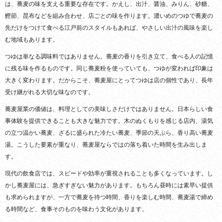
は、蕎麦の味を支える重要な存在です。かえし、出汁、醤油、みりん、砂糖、
鰹節、昆布などを組み合わせ、店ごとの味を作ります。濃いめのつゆで蕎麦の
先だけをつけて食べる江戸前のスタイルもあれば、やさしい出汁の風味を楽し
む地域もあります。
つゆは単なる調味料ではありません。蕎麦の香りを引き立て、食べる人の記憶
に残る味を作るものです。同じ蕎麦粉を使っていても、つゆが変われば印象は
大きく変わります。だからこそ、蕎麦屋にとってつゆは店の個性であり、長年
受け継がれる大切な味なのです。
蕎麦屋業の価値は、料理としての美味しさだけではありません。日本らしい食
事体験を提供できることも大きな魅力です。木のぬくもりを感じる店内、湯気
の立つ温かい蕎麦、ざるに盛られた冷たい蕎麦、季節の天ぷら、香り高い蕎麦
湯。こうした要素が重なり、蕎麦屋ならではの落ち着いた時間を生み出しま
す。
現代の飲食店では、スピードや効率が重視されることも多くなっています。し
かし蕎麦屋には、急ぎすぎない魅力があります。もちろん昼時には素早い提供
も求められますが、一方で蕎麦を待つ時間、香りを楽しむ時間、蕎麦湯で締め
る時間など、食事そのものを味わう文化があります。