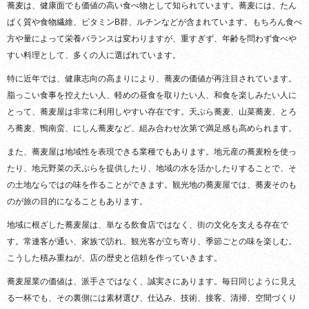
蕎麦は、健康面でも価値の高い食べ物として知られています。蕎麦には、たん
ぱく質や食物繊維、ビタミンB群、ルチンなどが含まれています。もちろん食べ
方や量によって栄養バランスは変わりますが、重すぎず、年齢を問わず食べや
すい料理として、多くの人に選ばれています。
特に近年では、健康志向の高まりにより、蕎麦の価値が再注目されています。
脂っこい食事を控えたい人、軽めの昼食を取りたい人、和食を楽しみたい人に
とって、蕎麦屋は非常に利用しやすい存在です。天ぷら蕎麦、山菜蕎麦、とろ
ろ蕎麦、鴨南蛮、にしん蕎麦など、組み合わせ次第で満足感も高められます。
また、蕎麦屋は地域性を表現できる業種でもあります。地元産の蕎麦粉を使っ
たり、地元野菜の天ぷらを提供したり、地域の水を活かしたりすることで、そ
の土地ならではの味を作ることができます。観光地の蕎麦屋では、蕎麦そのも
のが旅の目的になることもあります。
地域に根ざした蕎麦屋は、単なる飲食店ではなく、街の文化を支える存在で
す。常連客が通い、家族で訪れ、観光客が立ち寄り、季節ごとの味を楽しむ。
こうした積み重ねが、店の歴史と信頼を作っていきます。
蕎麦屋業の価値は、派手さではなく、誠実さにあります。毎日同じように見え
る一杯でも、その裏側には素材選び、仕込み、技術、接客、清掃、空間づくり