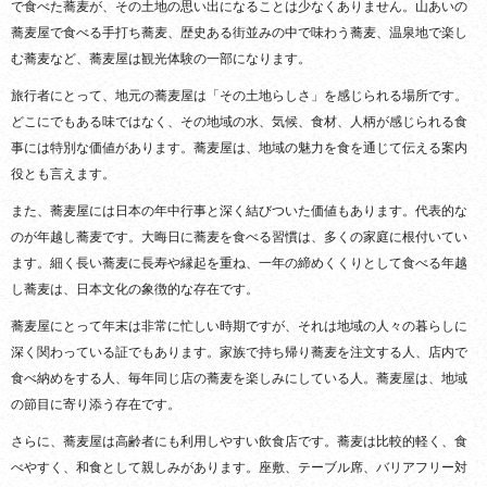
で食べた蕎麦が、その土地の思い出になることは少なくありません。山あいの
蕎麦屋で食べる手打ち蕎麦、歴史ある街並みの中で味わう蕎麦、温泉地で楽し
む蕎麦など、蕎麦屋は観光体験の一部になります。
旅行者にとって、地元の蕎麦屋は「その土地らしさ」を感じられる場所です。
どこにでもある味ではなく、その地域の水、気候、食材、人柄が感じられる食
事には特別な価値があります。蕎麦屋は、地域の魅力を食を通じて伝える案内
役とも言えます。
また、蕎麦屋には日本の年中行事と深く結びついた価値もあります。代表的な
のが年越し蕎麦です。大晦日に蕎麦を食べる習慣は、多くの家庭に根付いてい
ます。細く長い蕎麦に長寿や縁起を重ね、一年の締めくくりとして食べる年越
し蕎麦は、日本文化の象徴的な存在です。
蕎麦屋にとって年末は非常に忙しい時期ですが、それは地域の人々の暮らしに
深く関わっている証でもあります。家族で持ち帰り蕎麦を注文する人、店内で
食べ納めをする人、毎年同じ店の蕎麦を楽しみにしている人。蕎麦屋は、地域
の節目に寄り添う存在です。
さらに、蕎麦屋は高齢者にも利用しやすい飲食店です。蕎麦は比較的軽く、食
べやすく、和食として親しみがあります。座敷、テーブル席、バリアフリー対