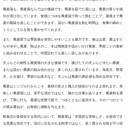
蕎麦湯も、蕎麦屋ならではの価値です。蕎麦を茹でた湯には、蕎麦の香りや成
分が溶け出しています。食後につゆを蕎麦湯で割って飲むことで、最後まで蕎
麦の風味を楽しむことができます。温かい蕎麦湯を飲む時間は、食事の締めく
くりとして心を落ち着かせてくれます。
また、蕎麦屋では季節感を表現しやすいことも魅力です。春は山菜、夏はすだ
ちや冷やし蕎麦、秋はきのこ、冬は鴨南蛮や温かいかけ蕎麦。季節ごとの食材
と組み合わせることで、何度訪れても新しい楽しみがあります。
天ぷらとの相性も蕎麦屋の大きな価値です。揚げたての天ぷらと冷たい蕎麦、
または温かい蕎麦の組み合わせは、多くの人に愛されています。海老天、野菜
天、かき揚げ、季節の山菜天など、天ぷらは蕎麦の満足感を高める存在です。
蕎麦はシンプルだからこそ、素材の良さと職人の技術がそのまま表れます。美
味しい蕎麦屋には、派手な演出ではなく、確かな仕事があります。蕎麦粉を選
び、丁寧に打ち、最適な状態で茹で、つゆとともに提供する。その一つひとつ
の積み重ねが、お客様に感動を与えます。
飲食店が多様化する現代において、蕎麦屋は「本質的な美味しさ」を提供でき
る貴重な存在です。流行に左右される料理ではなく、長く愛される味を守り続