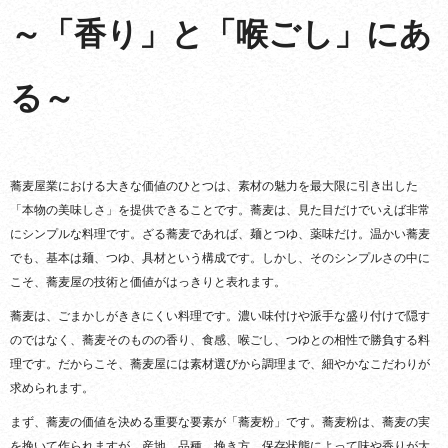
～「香り」と「喉ごし」にあ
る～
蕎麦屋業における大きな価値のひとつは、素材の魅力を最大限に引き出した
「本物の美味しさ」を提供できることです。蕎麦は、見た目だけでいえば非常
にシンプルな料理です。ざる蕎麦であれば、麺とつゆ、薬味だけ。温かい蕎麦
でも、基本は麺、つゆ、具材という構成です。しかし、そのシンプルさの中に
こそ、蕎麦屋の技術と価値がはっきりと表れます。
蕎麦は、ごまかしがききにくい料理です。濃い味付けや派手な盛り付けで隠す
のではなく、蕎麦そのものの香り、食感、喉ごし、つゆとの相性で勝負する料
理です。だからこそ、蕎麦屋には素材選びから調理まで、細やかなこだわりが
求められます。
まず、蕎麦の価値を決める重要な要素が「蕎麦粉」です。蕎麦粉は、蕎麦の実
を挽いて作られますが、産地、品種、挽き方、保存状態によって味や香りが大