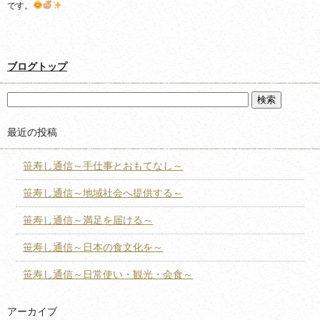
です。
ブログトップ
最近の投稿
笹寿し通信～手仕事とおもてなし～
笹寿し通信～地域社会へ提供する～
笹寿し通信～満足を届ける～
笹寿し通信～日本の食文化を～
笹寿し通信～日常使い・観光・会食～
アーカイブ