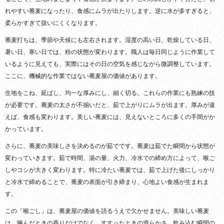
れやすい蕎麦になったり、食感にムラが出たりします。逆に水が多すぎると、
柔らかすぎて扱いにくくなります。
蕎麦打ちは、季節や天候にも左右されます。湿度の高い日、乾燥している日、
暑い日、寒い日では、粉の状態が変わります。職人は毎日同じように作業して
いるように見えても、実際にはその日の空気を感じながら微調整しています。
ここに、機械的な作業ではない蕎麦屋の価値があります。
生地をこね、延ばし、均一な厚みにし、細く切る。これらの作業にも熟練の技
が必要です。蕎麦の太さが不揃いだと、茹で上がりにムラが出ます。厚みが違
えば、食感も変わります。美しい蕎麦には、見えないところに多くの手間がか
かっています。
さらに、蕎麦の美味しさを決めるのが茹でです。蕎麦は茹でた瞬間から状態が
変わっていきます。茹で時間、湯の量、火力、冷水での締め方によって、喉ご
しやコシが大きく変わります。特に冷たい蕎麦では、茹で上げた後にしっかり
と冷水で締めることで、蕎麦の表面が引き締まり、心地よい食感が生まれま
す。
この「喉ごし」は、蕎麦屋の価値を語るうえで欠かせません。美味しい蕎麦
は、噛んだときの香りだけでなく、すすったときの滑らかさ、飲み込む瞬間の