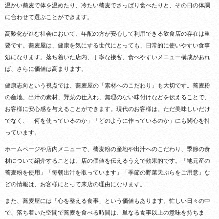
温かい蕎麦で体を温めたり、冷たい蕎麦でさっぱり食べたりと、その日の体調
に合わせて選ぶことができます。
高齢化が進む社会において、年配の方が安心して利用できる飲食店の存在は重
要です。蕎麦屋は、健康を気にする世代にとっても、日常的に使いやすい食事
処になります。落ち着いた店内、丁寧な接客、食べやすいメニュー構成があれ
ば、さらに価値は高まります。
健康志向という視点では、蕎麦屋の「素材へのこだわり」も大切です。蕎麦粉
の産地、出汁の素材、野菜の仕入れ、無理のない味付けなどを伝えることで、
お客様に安心感を与えることができます。現代のお客様は、ただ美味しいだけ
でなく、「何を使っているのか」「どのように作っているのか」にも関心を持
っています。
ホームページや店内メニューで、蕎麦粉の産地や出汁へのこだわり、季節の食
材について紹介することは、店の価値を伝えるうえで効果的です。「地元産の
蕎麦粉を使用」「毎朝出汁を取っています」「季節の野菜天ぷらをご用意」な
どの情報は、お客様にとって来店の理由になります。
また、蕎麦屋には「心を整える食事」という価値もあります。忙しい日々の中
で、落ち着いた空間で蕎麦を食べる時間は、単なる食事以上の意味を持ちま