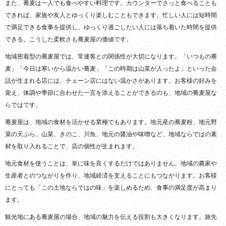
また、蕎麦は一人でも食べやすい料理です。カウンターでさっと食べることも
できれば、家族や友人とゆっくり楽しむこともできます。忙しい人には短時間
で満足できる食事を提供し、ゆっくり過ごしたい人には落ち着いた時間を提供
できる。こうした柔軟さも蕎麦屋の価値です。
地域密着型の蕎麦屋では、常連客との関係性が大切になります。「いつもの蕎
麦」「今日は寒いから温かい蕎麦」「この時期は山菜が入ったよ」といった会
話が生まれる店には、チェーン店にはない温かさがあります。お客様の好みを
覚え、体調や季節に合わせた一言を添えることができるのも、地域の蕎麦屋な
らではです。
蕎麦屋は、地域の食材を活かせる業種でもあります。地元産の蕎麦粉、地元野
菜の天ぷら、山菜、きのこ、川魚、地元の醤油や味噌など、地域ならではの素
材を取り入れることで、店の個性が生まれます。
地元食材を使うことは、単に味を良くするだけではありません。地域の農家や
生産者とのつながりを作り、地域経済を支えることにもつながります。お客様
にとっても「この土地ならではの味」を楽しめるため、食事の満足度が高まり
ます。
観光地にある蕎麦屋の場合、地域の魅力を伝える役割も大きくなります。旅先