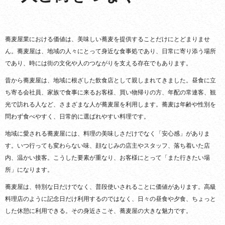
蕎麦屋業における価値は、美味しい蕎麦を提供することだけにとどまりませ
ん。蕎麦屋は、地域の人々にとって身近な食事処であり、日常に寄り添う場所
であり、時には街の文化や人のつながりを支える存在でもあります。
昔から蕎麦屋は、地域に根ざした飲食店として親しまれてきました。昼食に立
ち寄る会社員、家族で食事に来るお客様、買い物帰りの方、年配の常連客、観
光で訪れる人など、さまざまな人が蕎麦屋を利用します。蕎麦は年齢や性別を
問わず食べやすく、日常的に選ばれやすい料理です。
地域に愛される蕎麦屋には、料理の美味しさだけでなく「安心感」がありま
す。いつ行っても変わらない味、顔なじみの店主やスタッフ、落ち着いた店
内、温かい接客。こうした要素が重なり、お客様にとって「また行きたい場
所」になります。
蕎麦屋は、特別な日だけでなく、普段使いされることに価値があります。高級
料理店のように記念日だけ利用するのではなく、日々の昼食や夕食、ちょっと
した休憩に利用できる。その身近さこそ、蕎麦屋の大きな魅力です。