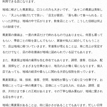
利用できる店になります。
地域に根ざした蕎麦屋は、口コミの力も大きいです。「あそこの蕎麦は美味し
い」「天ぷらが揚げたてで良い」「店主が親切」「落ち着いて食べられる」と
いった評判は、地域の中で広がります。飲食店にとって、こうした信頼は何よ
りの財産です。
蕎麦屋の価値は、一度の来店だけで終わるものではありません。何度も通って
もらい、季節ごとの味を楽しんでもらい、家族や知人に紹介してもらうこと
で、店は地域に根づいていきます。常連客が増えることは、単に売上が安定す
るだけでなく、店の存在価値が地域に認められている証でもあります。
また、蕎麦屋は地域の雇用を生む存在でもあります。調理、接客、仕込み、配
達、清掃など、さまざまな仕事があり、地元の人が働く場にもなります。個人
店であっても、地域の経済や暮らしに関わる大切な役割を担っています。
蕎麦屋業は、味、技術、接客、空間、地域性が重なって成り立つ仕事です。お
客様にとっては一杯の蕎麦でも、店側にとっては仕入れ、仕込み、調理、提
供、片付けまで多くの工程があります。その丁寧な積み重ねが、地域に愛され
る店を作ります。
地域に蕎麦屋があることは、街に温かさがあることでもあります。忙しい日常