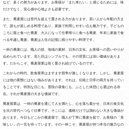
など、多くの努力があります。お客様が「また来たい」と感じるためには、味
だけでなく、安心感や心地よさも必要です。
また、蕎麦屋には世代を超えて愛される力があります。若い人から年配の方ま
で、誰もが楽しめる料理であり、家族で利用しやすい点も魅力です。子どもの
ころに親と食べた蕎麦、大人になって仕事帰りに食べる蕎麦、年末に家族で食
べる年越し蕎麦。蕎麦は人生の記憶に残りやすい料理です。
一杯の蕎麦には、職人の技、地域の素材、日本の文化、お客様への思いやりが
込められています。見た目はシンプルでも、その背景には深い価値がありま
す。だからこそ、蕎麦屋業は長く愛され続けているのです。
これからの時代、飲食業界はますます競争が激しくなります。しかし、蕎麦屋
には他の業態にはない強みがあります。それは、伝統と日常の両方を持ってい
ることです。特別な日にも、普段の昼食にも、ふとした休憩にも選ばれる存
在。それが蕎麦屋の大きな価値です。
蕎麦屋業は、一杯の蕎麦を通じて人を満たし、心を落ち着かせ、日本の食文化
を次の世代へつなぐ仕事です。そこには、価格だけでは測れない大きな価値が
あります。今日もどこかの蕎麦屋で、職人が丁寧に蕎麦を茹で、お客様の「美
味しい」の一言を待っています。その一杯こそ、蕎麦屋が持つ本当の魅力なの