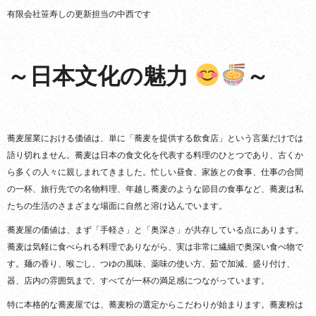
有限会社笹寿しの更新担当の中西です
～日本文化の魅力
～
蕎麦屋業における価値は、単に「蕎麦を提供する飲食店」という言葉だけでは
語り切れません。蕎麦は日本の食文化を代表する料理のひとつであり、古くか
ら多くの人々に親しまれてきました。忙しい昼食、家族との食事、仕事の合間
の一杯、旅行先での名物料理、年越し蕎麦のような節目の食事など、蕎麦は私
たちの生活のさまざまな場面に自然と溶け込んでいます。
蕎麦屋の価値は、まず「手軽さ」と「奥深さ」が共存している点にあります。
蕎麦は気軽に食べられる料理でありながら、実は非常に繊細で奥深い食べ物で
す。麺の香り、喉ごし、つゆの風味、薬味の使い方、茹で加減、盛り付け、
器、店内の雰囲気まで、すべてが一杯の満足感につながっています。
特に本格的な蕎麦屋では、蕎麦粉の選定からこだわりが始まります。蕎麦粉は