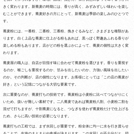
きく変わります。新蕎麦の時期には、香りが高く、みずみずしい味わいを楽し
むことができます。蕎麦好きの方にとって、新蕎麦は季節の楽しみのひとつで
す。
蕎麦粉には、一番粉、二番粉、三番粉、挽きぐるみなど、さまざまな種類があ
ります。白く上品な蕎麦に仕上がる粉もあれば、黒っぽく野趣あふれる香りが
楽しめる粉もあります。店がどの粉を選ぶかによって、蕎麦の個性は大きく変
わります。
蕎麦屋の職人は、自店が目指す味に合わせて蕎麦粉を選びます。香りを重視す
るのか、喉ごしを重視するのか、甘みを出したいのか、力強い風味を出したい
のか。その判断が、店の個性になります。お客様にとっては「この店の蕎麦が
好き」という記憶につながる大切な要素です。
次に重要なのが、蕎麦打ちの技術です。蕎麦粉は小麦粉に比べてつながりにく
いため、扱いが難しい素材です。二八蕎麦であれば蕎麦粉八割、小麦粉二割を
混ぜて打ちますが、十割蕎麦になると、つなぎを使わず蕎麦粉だけで仕上げる
ため、さらに高い技術が必要になります。
蕎麦打ちの工程では、まず水回しが重要です。粉全体に均一に水を行き渡らせ
ることで、生地のまとまりや食感が決まります。この水回しが不十分だと、切