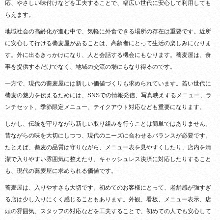
応、やさしい味付けなどを工夫することで、幅広い世代に安心して利用しても
らえます。
地域社会の高齢化が進む中で、気軽に外食できる場所の存在は重要です。近所
に安心して行ける蕎麦屋があることは、高齢者にとって生活の楽しみになりま
す。外に出るきっかけになり、人と会話する機会にもなります。蕎麦屋は、食
事を提供するだけでなく、地域の交流の場にもなり得るのです。
一方で、現代の蕎麦屋には新しい価値づくりも求められています。若い世代に
蕎麦の魅力を伝えるためには、SNSでの情報発信、写真映えするメニュー、ラ
ンチセット、季節限定メニュー、テイクアウト対応なども重要になります。
しかし、伝統を守りながら新しい取り組みを行うことは簡単ではありません。
昔ながらの味を大切にしつつ、現代のニーズに合わせるバランスが必要です。
たとえば、蕎麦の品質は守りながら、メニュー表を見やすくしたり、店内を清
潔で入りやすい雰囲気に整えたり、キャッシュレス決済に対応したりすること
も、現代の蕎麦屋に求められる価値です。
蕎麦屋は、入りやすさも大切です。初めてのお客様にとって、老舗感が強すぎ
る店は少し入りにくく感じることもあります。外観、看板、メニュー表示、店
頭の雰囲気、スタッフの対応などを工夫することで、初めての人でも安心して