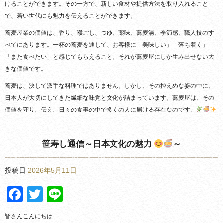
けることができます。その一方で、新しい食材や提供方法を取り入れること
で、若い世代にも魅力を伝えることができます。
蕎麦屋業の価値は、香り、喉ごし、つゆ、薬味、蕎麦湯、季節感、職人技のす
べてにあります。一杯の蕎麦を通して、お客様に「美味しい」「落ち着く」
「また食べたい」と感じてもらえること。それが蕎麦屋にしか生み出せない大
きな価値です。
蕎麦は、決して派手な料理ではありません。しかし、その控えめな姿の中に、
日本人が大切にしてきた繊細な味覚と文化が詰まっています。蕎麦屋は、その
価値を守り、伝え、日々の食事の中で多くの人に届ける存在なのです。
笹寿し通信～日本文化の魅力
～
投稿日
2026年5月11日
Facebook
Twitter
Line
皆さんこんにちは