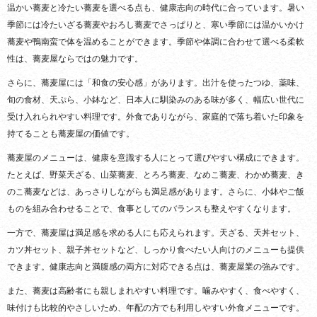
温かい蕎麦と冷たい蕎麦を選べる点も、健康志向の時代に合っています。暑い
季節には冷たいざる蕎麦やおろし蕎麦でさっぱりと、寒い季節には温かいかけ
蕎麦や鴨南蛮で体を温めることができます。季節や体調に合わせて選べる柔軟
性は、蕎麦屋ならではの魅力です。
さらに、蕎麦屋には「和食の安心感」があります。出汁を使ったつゆ、薬味、
旬の食材、天ぷら、小鉢など、日本人に馴染みのある味が多く、幅広い世代に
受け入れられやすい料理です。外食でありながら、家庭的で落ち着いた印象を
持てることも蕎麦屋の価値です。
蕎麦屋のメニューは、健康を意識する人にとって選びやすい構成にできます。
たとえば、野菜天ざる、山菜蕎麦、とろろ蕎麦、なめこ蕎麦、わかめ蕎麦、き
のこ蕎麦などは、あっさりしながらも満足感があります。さらに、小鉢やご飯
ものを組み合わせることで、食事としてのバランスも整えやすくなります。
一方で、蕎麦屋は満足感を求める人にも応えられます。天ざる、天丼セット、
カツ丼セット、親子丼セットなど、しっかり食べたい人向けのメニューも提供
できます。健康志向と満腹感の両方に対応できる点は、蕎麦屋業の強みです。
また、蕎麦は高齢者にも親しまれやすい料理です。噛みやすく、食べやすく、
味付けも比較的やさしいため、年配の方でも利用しやすい外食メニューです。