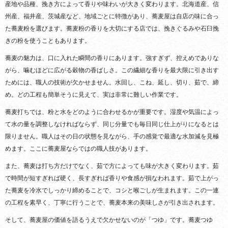
産地や品種、挽き方によって香りや味わいが大きく変わります。北海道産、信
州産、福井産、茨城産など、地域ごとに特徴があり、蕎麦屋は自店の味に合っ
た蕎麦粉を選びます。蕎麦粉の香りを大切にする店では、挽きぐるみや石臼挽
きの粉を使うこともあります。
蕎麦の魅力は、口に入れた瞬間の香りにあります。強すぎず、控えめでありな
がら、噛むほどに広がる穀物の香ばしさ。この繊細な香りを最大限に引き出す
ためには、職人の技術が欠かせません。水回し、こね、延し、切り、茹で、締
め。どの工程も簡単そうに見えて、実は非常に難しい作業です。
蕎麦打ちでは、粉と水をどのように合わせるかが重要です。湿度や気温によっ
て水の量を調整しなければならず、同じ分量でも毎日同じ仕上がりになるとは
限りません。職人はその日の状態を見ながら、手の感覚で最適な水加減を見極
めます。ここに蕎麦屋ならではの職人技があります。
また、蕎麦は打ち方だけでなく、茹で方によっても味が大きく変わります。茹
で時間が短すぎれば硬く、長すぎれば香りや食感が損なわれます。茹で上がっ
た蕎麦を冷水でしっかり締めることで、コシと喉ごしが生まれます。この一連
の工程を素早く、丁寧に行うことで、蕎麦本来の美味しさが引き出されます。
そして、蕎麦屋の価値を語るうえで欠かせないのが「つゆ」です。蕎麦つゆ