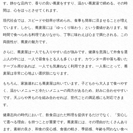
す。静かな店内で、香りの良い蕎麦をすすり、温かい蕎麦湯で締める。その時
間は、心をほっとさせてくれます。
現代社会では、スピードや効率が求められ、食事も簡単に済ませることが増え
ています。しかし、蕎麦屋には「ゆっくり味わう」という価値があります。短
時間で食べられる料理でありながら、丁寧に味わえば心まで満たされる。この
両面性が、蕎麦の魅力です。
さらに、蕎麦屋は一人でも入りやすい点が強みです。健康を意識して外食を選
ぶ人の中には、一人で昼食をとる人も多くいます。カウンター席や落ち着いた
テーブル席があれば、一人でも気兼ねなく利用できます。一人客にとって、蕎
麦屋は非常に心地よい選択肢になります。
もちろん、家族連れにも蕎麦屋は向いています。子どもから大人まで食べやす
く、温かいメニューと冷たいメニューの両方があるため、好みに合わせやすい
です。天ぷらや丼ものを組み合わせれば、世代ごとの満足感にも対応できま
す。
健康志向の時代において、飲食店はただ料理を提供するだけでなく、「安心し
て選べる理由」を持つことが重要です。蕎麦屋には、その理由がたくさんあり
ます。素材の良さ、和食の安心感、食後の軽さ、季節感、年齢を問わない食べ