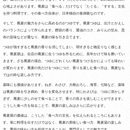
心地よさがあります。蕎麦は「食べる」だけでなく「たぐる」「すする」文化
を持つ料理です。その食べ方自体が、日本独自の食体験なのです。
そして、蕎麦の魅力をさらに高めるのがつゆです。蕎麦つゆは、出汁とかえし
のバランスによって作られます。鰹節の香り、醤油のコク、みりんの甘み、昆
布の旨味などが重なり、蕎麦の味を引き立てます。
つゆが強すぎると蕎麦の香りを消してしまい、弱すぎると物足りなく感じま
す。蕎麦屋は、自店の蕎麦に合うつゆを作るために、長年かけて味を磨いてい
きます。ざる蕎麦の場合、つゆにどれくらい蕎麦をつけるかによっても味わい
が変わります。蕎麦の先だけをつゆにつけ、香りを楽しむ食べ方は、蕎麦なら
ではの粋な楽しみ方です。
薬味にも価値があります。ねぎ、わさび、大根おろし、海苔、七味など、薬味
は蕎麦の味を引き締め、香りを変化させます。特にわさびは、つゆに溶かしす
ぎず、蕎麦に少しのせて食べることで、香りの良さを楽しむことができます。
こうした食べ方を知ることで、蕎麦の楽しみはさらに広がります。
蕎麦屋の価値は、こうした「食べ方の文化」を伝えられるところにもありま
す。単に料理を出すだけではなく、蕎麦の美味しい食べ方、蕎麦湯の楽しみ
方、季節の味わい方を提供できることが、専門店としての魅力です。