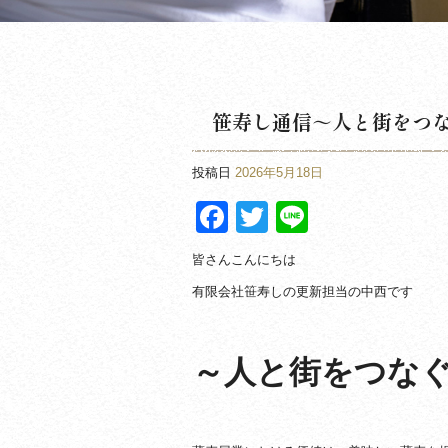
笹寿し通信～人と街をつ
投稿日
2026年5月18日
Facebook
Twitter
Line
皆さんこんにちは
有限会社笹寿しの更新担当の中西です
～人と街をつな