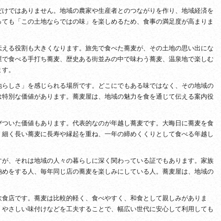
だけではありません。地域の農家や生産者とのつながりを作り、地域経済を
っても「この土地ならではの味」を楽しめるため、食事の満足度が高まりま
伝える役割も大きくなります。旅先で食べた蕎麦が、その土地の思い出にな
屋で食べる手打ち蕎麦、歴史ある街並みの中で味わう蕎麦、温泉地で楽しむ
ます。
地らしさ」を感じられる場所です。どこにでもある味ではなく、その地域の
は特別な価値があります。蕎麦屋は、地域の魅力を食を通じて伝える案内役
びついた価値もあります。代表的なのが年越し蕎麦です。大晦日に蕎麦を食
。細く長い蕎麦に長寿や縁起を重ね、一年の締めくくりとして食べる年越し
すが、それは地域の人々の暮らしに深く関わっている証でもあります。家族
納めをする人、毎年同じ店の蕎麦を楽しみにしている人。蕎麦屋は、地域の
飲食店です。蕎麦は比較的軽く、食べやすく、和食として親しみがありま
、やさしい味付けなどを工夫することで、幅広い世代に安心して利用しても