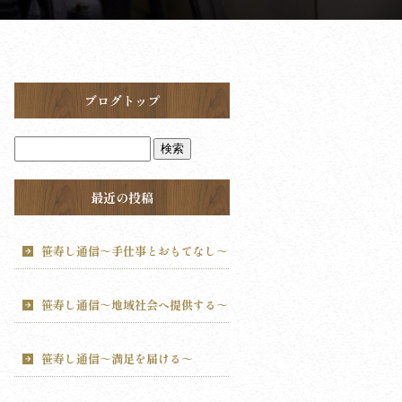
ブログトップ
最近の投稿
笹寿し通信～手仕事とおもてなし～
笹寿し通信～地域社会へ提供する～
笹寿し通信～満足を届ける～