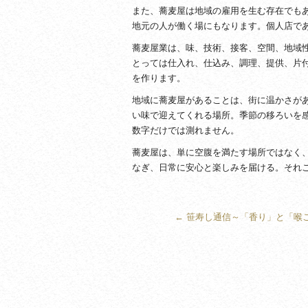
また、蕎麦屋は地域の雇用を生む存在でも
地元の人が働く場にもなります。個人店で
蕎麦屋業は、味、技術、接客、空間、地域
とっては仕入れ、仕込み、調理、提供、片
を作ります。
地域に蕎麦屋があることは、街に温かさが
い味で迎えてくれる場所。季節の移ろいを
数字だけでは測れません。
蕎麦屋は、単に空腹を満たす場所ではなく
なぎ、日常に安心と楽しみを届ける。それ
←
笹寿し通信～「香り」と「喉