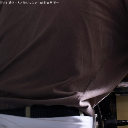
笹寿し通信～人と街をつなぐ～|東川楽座 笹一