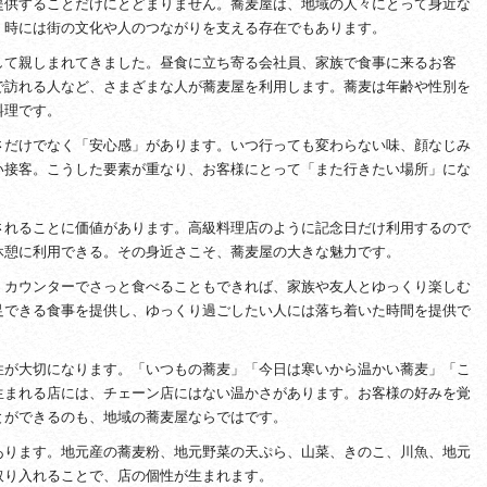
提供することだけにとどまりません。蕎麦屋は、地域の人々にとって身近な
、時には街の文化や人のつながりを支える存在でもあります。
して親しまれてきました。昼食に立ち寄る会社員、家族で食事に来るお客
で訪れる人など、さまざまな人が蕎麦屋を利用します。蕎麦は年齢や性別を
料理です。
さだけでなく「安心感」があります。いつ行っても変わらない味、顔なじみ
い接客。こうした要素が重なり、お客様にとって「また行きたい場所」にな
されることに価値があります。高級料理店のように記念日だけ利用するので
休憩に利用できる。その身近さこそ、蕎麦屋の大きな魅力です。
。カウンターでさっと食べることもできれば、家族や友人とゆっくり楽しむ
足できる食事を提供し、ゆっくり過ごしたい人には落ち着いた時間を提供で
。
性が大切になります。「いつもの蕎麦」「今日は寒いから温かい蕎麦」「こ
生まれる店には、チェーン店にはない温かさがあります。お客様の好みを覚
とができるのも、地域の蕎麦屋ならではです。
あります。地元産の蕎麦粉、地元野菜の天ぷら、山菜、きのこ、川魚、地元
取り入れることで、店の個性が生まれます。