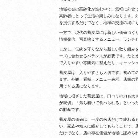
地域社会の高齢化が進む中で、気軽に外食
高齢者にとって生活の楽しみになります。
を提供するだけでなく、地域の交流の場に
一方で、現代の蕎麦屋には新しい価値づくり
情報発信、写真映えするメニュー、ランチ
しかし、伝統を守りながら新しい取り組み
ーズに合わせるバランスが必要です。たと
で入りやすい雰囲気に整えたり、キャッシ
蕎麦屋は、入りやすさも大切です。初めて
ます。外観、看板、メニュー表示、店頭の
用できる店になります。
地域に根ざした蕎麦屋は、口コミの力も大
が親切」「落ち着いて食べられる」といっ
の財産です。
蕎麦屋の価値は、一度の来店だけで終わる
い、家族や知人に紹介してもらうことで、
だけでなく、店の存在価値が地域に認めら