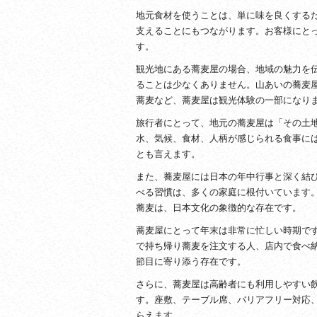
地元食材を使うことは、単に味を良くする
支えることにもつながります。お客様にと
す。
観光地にある蕎麦屋の場合、地域の魅力を
ることは少なくありません。山あいの蕎麦
蕎麦など、蕎麦屋は観光体験の一部になり
旅行者にとって、地元の蕎麦屋は「その土
水、気候、食材、人柄が感じられる食事に
とも言えます。
また、蕎麦屋には日本の年中行事と深く結
べる習慣は、多くの家庭に根付いています
蕎麦は、日本文化の象徴的な存在です。
蕎麦屋にとって年末は非常に忙しい時期で
で持ち帰り蕎麦を注文する人、店内で食べ
節目に寄り添う存在です。
さらに、蕎麦屋は高齢者にも利用しやすい
す。座敷、テーブル席、バリアフリー対応
らえます。