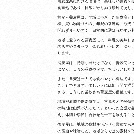
蕎麦屋業における価値は、美味しい蕎麦を
食事処であり、日常に寄り添う場所であり
昔から蕎麦屋は、地域に根ざした飲食店と
様、買い物帰りの方、年配の常連客、観光
問わず食べやすく、日常的に選ばれやすい
地域に愛される蕎麦屋には、料理の美味し
の店主やスタッフ、落ち着いた店内、温か
ります。
蕎麦屋は、特別な日だけでなく、普段使い
はなく、日々の昼食や夕食、ちょっとした
また、蕎麦は一人でも食べやすい料理です
こともできます。忙しい人には短時間で満
きる。こうした柔軟さも蕎麦屋の価値です
地域密着型の蕎麦屋では、常連客との関係
の時期は山菜が入ったよ」といった会話が
え、体調や季節に合わせた一言を添えるこ
蕎麦屋は、地域の食材を活かせる業種でも
の醤油や味噌など、地域ならではの素材を