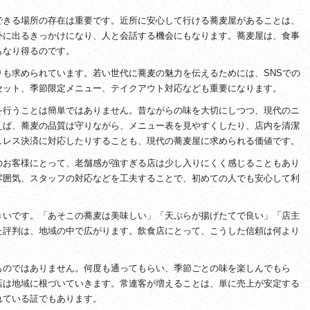
できる場所の存在は重要です。近所に安心して行ける蕎麦屋があることは、
外に出るきっかけになり、人と会話する機会にもなります。蕎麦屋は、食事
もなり得るのです。
も求められています。若い世代に蕎麦の魅力を伝えるためには、SNSでの
セット、季節限定メニュー、テイクアウト対応なども重要になります。
を行うことは簡単ではありません。昔ながらの味を大切にしつつ、現代のニ
えば、蕎麦の品質は守りながら、メニュー表を見やすくしたり、店内を清潔
ュレス決済に対応したりすることも、現代の蕎麦屋に求められる価値です。
のお客様にとって、老舗感が強すぎる店は少し入りにくく感じることもあり
雰囲気、スタッフの対応などを工夫することで、初めての人でも安心して利
きいです。「あそこの蕎麦は美味しい」「天ぷらが揚げたてで良い」「店主
た評判は、地域の中で広がります。飲食店にとって、こうした信頼は何より
ものではありません。何度も通ってもらい、季節ごとの味を楽しんでもら
店は地域に根づいていきます。常連客が増えることは、単に売上が安定する
れている証でもあります。