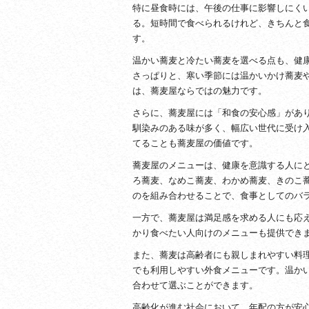
特に昼食時には、午後の仕事に影響しにく
る。短時間で食べられるけれど、きちんと
す。
温かい蕎麦と冷たい蕎麦を選べる点も、健
さっぱりと、寒い季節には温かいかけ蕎麦
は、蕎麦屋ならではの魅力です。
さらに、蕎麦屋には「和食の安心感」があ
馴染みのある味が多く、幅広い世代に受け
てることも蕎麦屋の価値です。
蕎麦屋のメニューは、健康を意識する人に
ろ蕎麦、なめこ蕎麦、わかめ蕎麦、きのこ
のを組み合わせることで、食事としてのバ
一方で、蕎麦屋は満足感を求める人にも応
かり食べたい人向けのメニューも提供でき
また、蕎麦は高齢者にも親しまれやすい料
でも利用しやすい外食メニューです。温か
合わせて選ぶことができます。
高齢化が進む社会において、年配の方が安