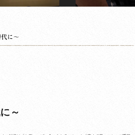
時代に～
代に～