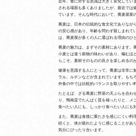
近年、食に対する意識は大きく変化してい
される場面も多くありましたが、最近では
ています。そんな時代において、蕎麦屋業
蕎麦は、日本の伝統的な食文化でありなが
の安心感があり、年齢を問わず親しまれて
は、蕎麦屋が多くの人に選ばれる理由のひ
蕎麦の魅力は、まずその素材にあります。
小麦とは違う穀物の味わいがあり、噛むほ
らこそ、素材そのものの良さを楽しめるの
健康を意識する人にとって、蕎麦は非常に
ラル、ルチンなどが含まれています。もち
外食の中では比較的バランスを取りやすい
たとえば、ざる蕎麦に野菜の天ぷらを合わ
り、鴨南蛮でたんぱく質を補ったりと、メ
食べたい人にも、しっかり食べたい人にも
また、蕎麦は食後に重たさを感じにくい料
続くと、体が疲れたように感じることがあ
気分にぴったり合います。