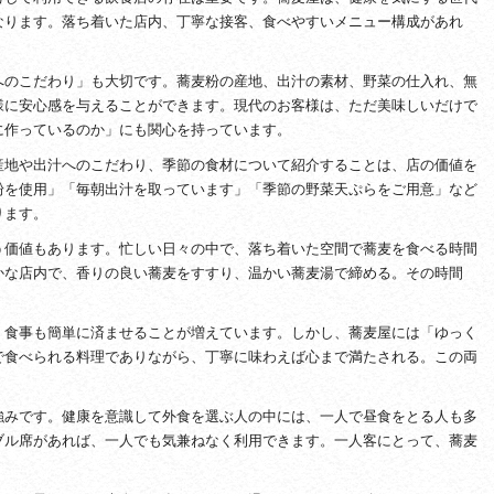
なります。落ち着いた店内、丁寧な接客、食べやすいメニュー構成があれ
へのこだわり」も大切です。蕎麦粉の産地、出汁の素材、野菜の仕入れ、無
様に安心感を与えることができます。現代のお客様は、ただ美味しいだけで
に作っているのか」にも関心を持っています。
産地や出汁へのこだわり、季節の食材について紹介することは、店の価値を
粉を使用」「毎朝出汁を取っています」「季節の野菜天ぷらをご用意」など
ります。
う価値もあります。忙しい日々の中で、落ち着いた空間で蕎麦を食べる時間
かな店内で、香りの良い蕎麦をすすり、温かい蕎麦湯で締める。その時間
、食事も簡単に済ませることが増えています。しかし、蕎麦屋には「ゆっく
で食べられる料理でありながら、丁寧に味わえば心まで満たされる。この両
強みです。健康を意識して外食を選ぶ人の中には、一人で昼食をとる人も多
ブル席があれば、一人でも気兼ねなく利用できます。一人客にとって、蕎麦