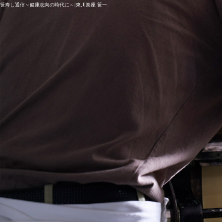
笹寿し通信～健康志向の時代に～|東川楽座 笹一