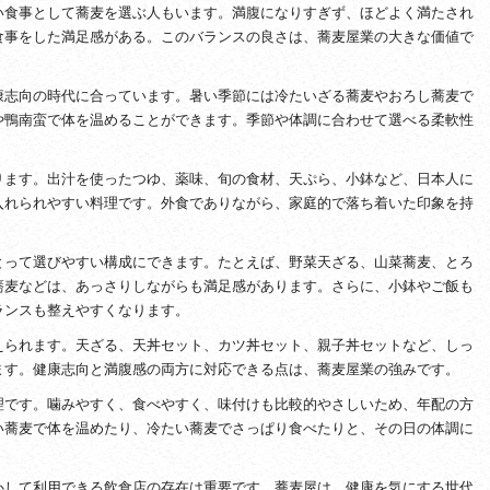
い食事として蕎麦を選ぶ人もいます。満腹になりすぎず、ほどよく満たされ
食事をした満足感がある。このバランスの良さは、蕎麦屋業の大きな価値で
康志向の時代に合っています。暑い季節には冷たいざる蕎麦やおろし蕎麦で
や鴨南蛮で体を温めることができます。季節や体調に合わせて選べる柔軟性
ります。出汁を使ったつゆ、薬味、旬の食材、天ぷら、小鉢など、日本人に
入れられやすい料理です。外食でありながら、家庭的で落ち着いた印象を持
とって選びやすい構成にできます。たとえば、野菜天ざる、山菜蕎麦、とろ
蕎麦などは、あっさりしながらも満足感があります。さらに、小鉢やご飯も
ランスも整えやすくなります。
えられます。天ざる、天丼セット、カツ丼セット、親子丼セットなど、しっ
ます。健康志向と満腹感の両方に対応できる点は、蕎麦屋業の強みです。
理です。噛みやすく、食べやすく、味付けも比較的やさしいため、年配の方
い蕎麦で体を温めたり、冷たい蕎麦でさっぱり食べたりと、その日の体調に
心して利用できる飲食店の存在は重要です。蕎麦屋は、健康を気にする世代