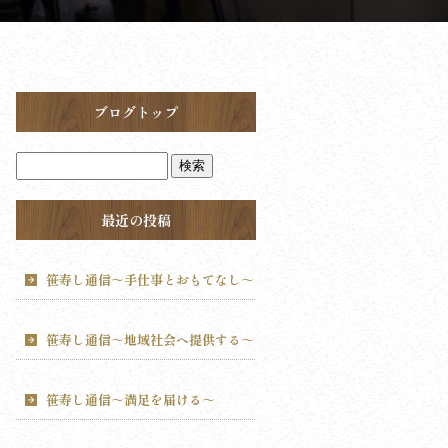
ブログトップ
最近の投稿
笹寿し通信～手仕事とおもてなし～
笹寿し通信～地域社会へ提供する～
笹寿し通信～満足を届ける～