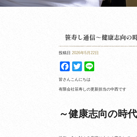
笹寿し通信～健康志向の
投稿日
2026年5月22日
Facebook
Twitter
Line
皆さんこんにちは
有限会社笹寿しの更新担当の中西です
～健康志向の時