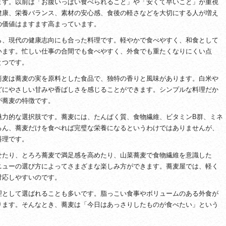
ます。以前は「お腹いっぱい食べられること」や「安くて早いこと」が重視
健康、栄養バランス、素材の安心感、食後の軽さなどを大切にする人が増え
の価値はますます高まっています。
ら、現代の健康志向にも合った料理です。軽やかで食べやすく、和食として
います。忙しい仕事の合間でも食べやすく、外食でも重たくなりにくい点
とつです。
蕎麦は蕎麦の実を原料とした食品で、独特の香りと風味があります。白米や
どにやさしい甘みや香ばしさを感じることができます。シンプルな料理だか
が蕎麦の特徴です。
魅力的な選択肢です。蕎麦には、たんぱく質、食物繊維、ビタミンB群、ミネ
ろん、蕎麦だけを食べれば完璧な栄養になるというわけではありませんが、
料理です。
せたり、とろろ蕎麦で満足感を高めたり、山菜蕎麦で食物繊維を意識した
ニューの選び方によってさまざまな楽しみ方ができます。蕎麦屋では、軽く
対応しやすいのです。
理として選ばれることも多いです。脂っこい食事やボリュームのある外食が
ります。そんなとき、蕎麦は「今日はあっさりしたものが食べたい」という