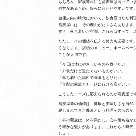
もちろん、家族連れにも蕎麦屋は向いてい
両方があるため、好みに合わせやすいです
健康志向の時代において、飲食店はただ料
蕎麦屋には、その理由がたくさんあります
すさ、落ち着いた空間。これらはすべて、
ただし、その価値を伝える努力も必要です
くなります。店頭のメニュー、ホームページ
ことが大切です。
「今日は体にやさしいものを食べたい」
「外食だけど重たくないものがいい」
「落ち着いた場所で昼食をとりたい」
「年配の家族とも一緒に行ける店がいい」
こうしたニーズに応えられるのが蕎麦屋で
蕎麦屋業の価値は、健康と美味しさを自然
親しまれてきた蕎麦という料理そのものが
一杯の蕎麦は、体を満たし、心を落ち着か
う確かな魅力があります。これからの時代
しょう。