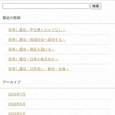
最近の投稿
笹寿し通信～手仕事とおもてなし～
笹寿し通信～地域社会へ提供する～
笹寿し通信～満足を届ける～
笹寿し通信～日本の食文化を～
笹寿し通信～日常使い・観光・会食～
アーカイブ
2026年7月
2026年6月
2026年5月